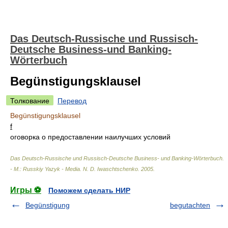
Das Deutsch-Russische und Russisch-
Deutsche Business-und Banking-
Wörterbuch
Begünstigungsklausel
Толкование
Перевод
Begünstigungsklausel
f
оговорка о предоставлении наилучших условий
Das Deutsch-Russische und Russisch-Deutsche Business- und Banking-Wörterbuch.
- М.: Russkiy Yazyk - Media
.
N. D. Iwaschtschenko
.
2005
.
Игры ⚽
Поможем сделать НИР
Begünstigung
begutachten