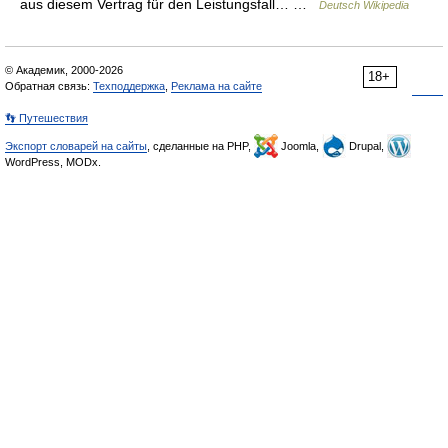
aus diesem Vertrag für den Leistungsfall… …
Deutsch Wikipedia
© Академик, 2000-2026
18+
Обратная связь:
Техподдержка
,
Реклама на сайте
👣 Путешествия
Экспорт словарей на сайты
, сделанные на PHP,
Joomla,
Drupal,
WordPress, MODx.